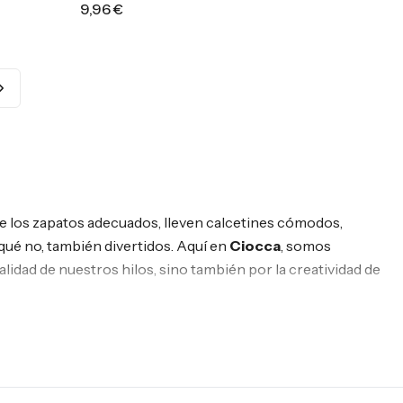
9,96 €
Azul Marino
Nero
e los zapatos adecuados, lleven calcetines cómodos,
 qué no, también divertidos. Aquí en
Ciocca
, somos
alidad de nuestros hilos, sino también por la creatividad de