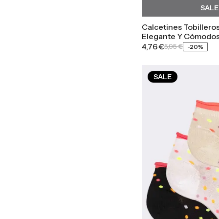
SAL
Calcetines Tobilleros
Elegante Y Cómodo
4,76 €
5,95 €
-
20
%
SALE