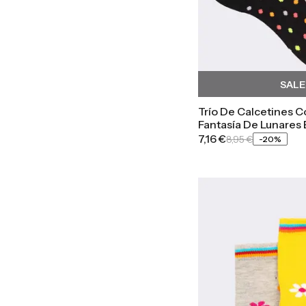
SAL
Trío De Calcetines C
Fantasía De Lunares
7,16 €
8,95 €
-
20
%