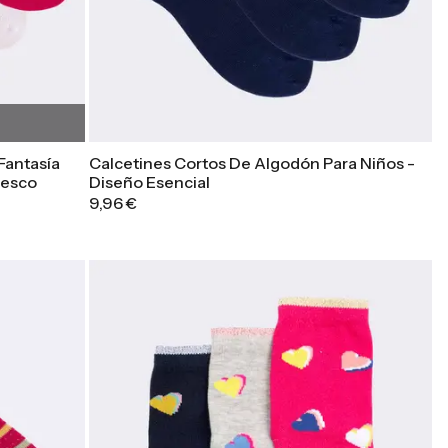
Fantasía
Calcetines Cortos De Algodón Para Niños -
resco
Diseño Esencial
9,96 €
Azul Marino
Blanco
Surtido 1