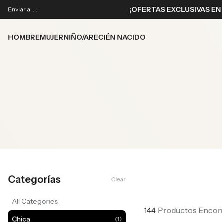
¡OFERTAS EXCLUSIVAS EN
Enviar a
: ...
HOMBRE
MUJER
NIÑO/A
RECIÉN NACIDO
Categorías
Clear
All Categories
144
Productos Encon
Chica
(
1
)