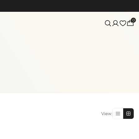
0
View
: