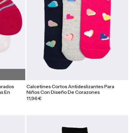
forados
Calcetines Cortos Antideslizantes Para
as En
Niños Con Diseño De Corazones
11,96 €