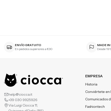
ENVÍO GRATUITO
MADE IN 
En pedidos superiores a
€
30
Desde 191
EMPRESA
Historia
Conviértete en 
help@ciocca.it
Comunicados d
+39 030 9925926
Via Luigi Ciocca 11
,
Fashiontech
Quinzano d'Oglio
(
BS
)