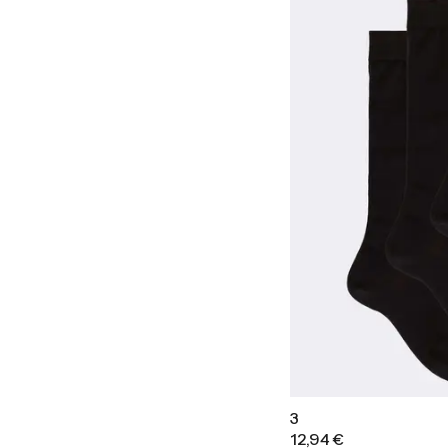
3
12,94 €