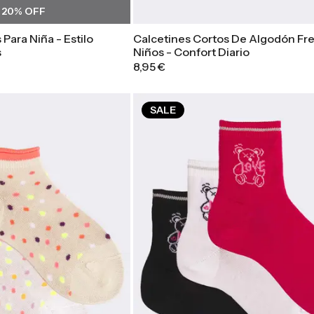
E
20
% OFF
 Para Niña - Estilo
Calcetines Cortos De Algodón Fre
s
Niños - Confort Diario
8,95 €
Azul Marino
Blanco
Nero
Surtido 1
SALE