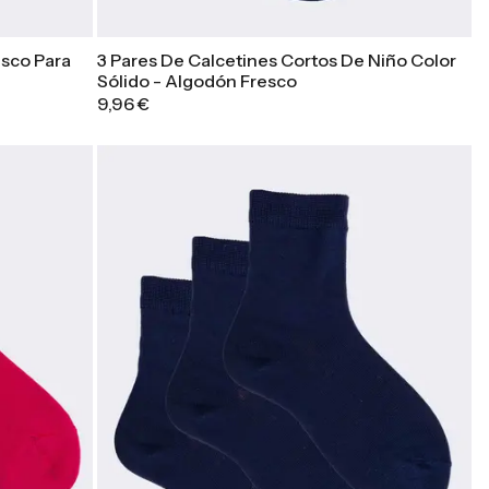
sco Para
3 Pares De Calcetines Cortos De Niño Color
Sólido - Algodón Fresco
9,96 €
Azul Marino
Blanco