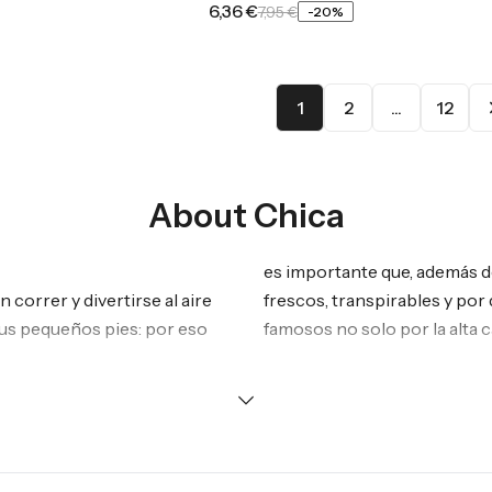
6,36 €
Surtido 1
Surtido 2
7,95 €
-
20
%
1
2
...
12
About
Chica
es importante que, además d
correr y divertirse al aire
frescos, transpirables y por
 sus pequeños pies: por eso
famosos no solo por la alta c