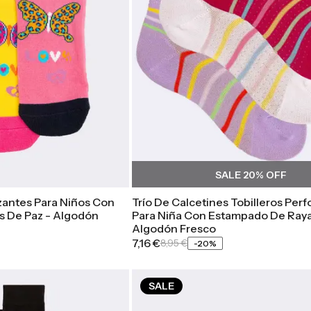
SALE
20
% OFF
zantes Para Niños Con
Trío De Calcetines Tobilleros Per
s De Paz - Algodón
Para Niña Con Estampado De Ray
Algodón Fresco
7,16 €
8,95 €
-
20
%
SALE