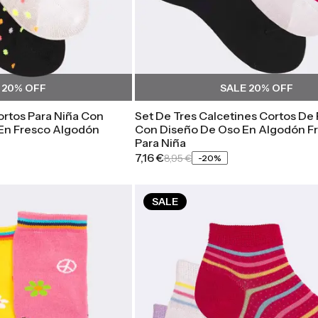
E
20
% OFF
SALE
20
% OFF
ortos Para Niña Con
Set De Tres Calcetines Cortos De 
 En Fresco Algodón
Con Diseño De Oso En Algodón F
Para Niña
7,16 €
8,95 €
-
20
%
SALE